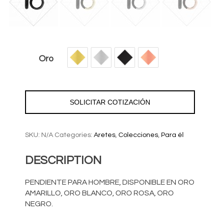
Oro
Aretes
para
SOLICITAR COTIZACIÓN
él
AON30025
quantity
SKU:
N/A
Categories:
Aretes
,
Colecciones
,
Para él
DESCRIPTION
PENDIENTE PARA HOMBRE, DISPONIBLE EN ORO
AMARILLO, ORO BLANCO, ORO ROSA, ORO
NEGRO.