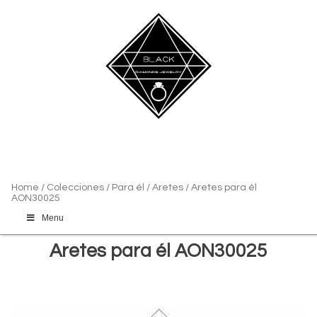
Home
/
Colecciones
/
Para él
/
Aretes
/ Aretes para él
AON30025
Menu
Aretes para él AON30025